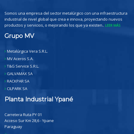
Somos una empresa del sector metalúrgico con una infraestructura
industrial de nivel global que crea e innova, proyectando nuevos
productos y servicios, o mejorando los que ya existen..
LEER MÁS
Grupo MV
Metalúrgica Vera S.R.L.
MV Aceros S.A.
T&G Service S.R.L.
GALVAMAX SA
RACKPAR SA
CILPARK SA
Planta Industrial Ypané
Carretera Ruta PY 01
Acceso Sur Km 28,6 - Ypane
Paraguay