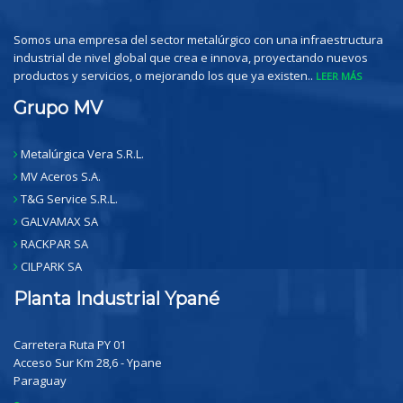
Somos una empresa del sector metalúrgico con una infraestructura
industrial de nivel global que crea e innova, proyectando nuevos
productos y servicios, o mejorando los que ya existen..
LEER MÁS
Grupo MV
Metalúrgica Vera S.R.L.
MV Aceros S.A.
T&G Service S.R.L.
GALVAMAX SA
RACKPAR SA
CILPARK SA
Planta Industrial Ypané
Carretera Ruta PY 01
Acceso Sur Km 28,6 - Ypane
Paraguay