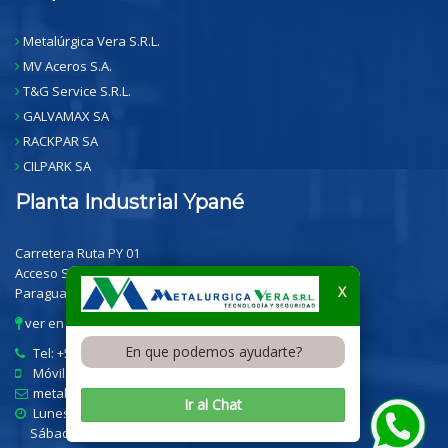
Metalúrgica Vera S.R.L.
MV Aceros S.A.
T&G Service S.R.L.
GALVAMAX SA
RACKPAR SA
CILPARK SA
Planta Industrial Ypané
Carretera Ruta PY 01
Acceso Sur Km 28,6 - Ypane
X
Paraguay
ver en Google Maps
En que podemos ayudarte?
Tel: +595 21 3283242/3
Móvil: +595 986 280300
metalurgicavera.com.py
Ir al Chat
Lunes a Viernes de 7:00 a 17:20 hs
Sábados de 7:00 a 12:00 hs